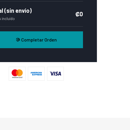
l (sin envío)
₡0
 incluído
Completar Orden