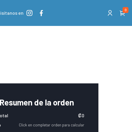
0
isítanos en
Resumen de la orden
otal
₡0
o
Click en completar orden para calcular