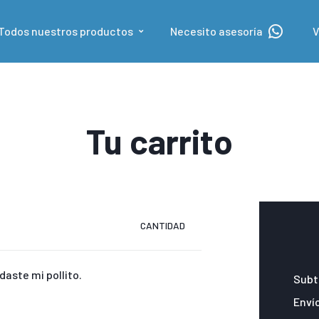
Todos nuestros productos
Necesito asesoría
V
Tu carrito
CANTIDAD
daste mi pollito.
Subt
Enví